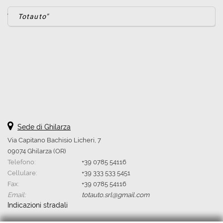
questi
Totauto
strumenti
di
tracciamento
si
rimanda
alla
cookie
policy.
Puoi
rivedere
e
Sede di Ghilarza
modificare
le
Via Capitano Bachisio Licheri, 7
tue
09074 Ghilarza (OR)
scelte
Telefono:
+39 0785 54116
in
Cellulare:
+39 333 533 5451
qualsiasi
Fax:
+39 0785 54116
momento.
Email:
totauto.srl@gmail.com
Indicazioni stradali