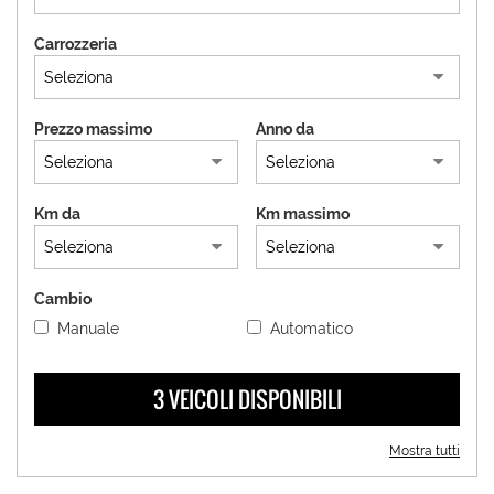
tracciamento
che
Carrozzeria
adottiamo
per
offrire
le
Prezzo massimo
Anno da
funzionalità
e
svolgere
le
Km da
Km massimo
attività
di
seguito
descritte.
Cambio
Per
Manuale
Automatico
ottenere
maggiori
informazioni
3 VEICOLI DISPONIBILI
sull'utilità
e
sul
Mostra tutti
funzionamento
di