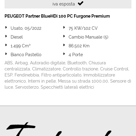
iva esposta
PEUGEOT Partner BlueHDi 100 PC Furgone Premium
Usato, 05/2022
75 KW/102 CV
Diesel
Cambio Manuale (5)
1.499 Cm³
86.502 Km
Bianco Pastello
4 Porte
ABS, Airbag, Autoradio digitale, Bluetooth, Chiusura
centralizzata, Climatizzatore, Controllo trazione, Cruise Control,
ESP, Fendinebbia, Filtro antiparticolato, Immobilizzatore
elettronico, Interni in pelle, Messa su strada 1000,00, Sensore di
luce, Servosterzo, Specchietti laterali elettrici