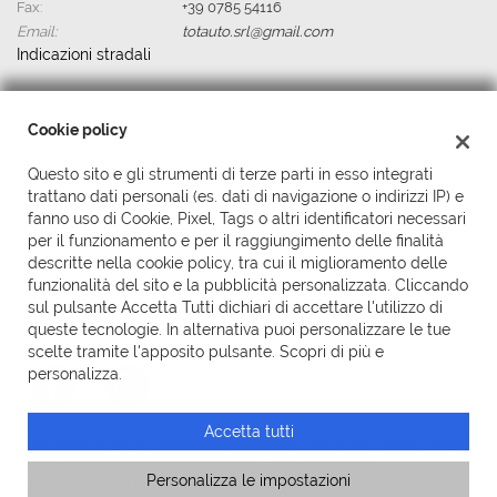
Fax:
+39 0785 54116
Email:
totauto.srl@gmail.com
Indicazioni stradali
Cookie policy
Dati fiscali:
Totauto Srl
Questo sito e gli strumenti di terze parti in esso integrati
Via capitano bachisio Licheri ,2, Ghilarza (OR)
trattano dati personali (es. dati di navigazione o indirizzi IP) e
P.IVA:
00703850958
fanno uso di Cookie, Pixel, Tags o altri identificatori necessari
Registro delle imprese:
OR
per il funzionamento e per il raggiungimento delle finalità
N°
00703850958
descritte nella cookie policy, tra cui il miglioramento delle
Ditta individuale
funzionalità del sito e la pubblicità personalizzata. Cliccando
sul pulsante Accetta Tutti dichiari di accettare l'utilizzo di
queste tecnologie. In alternativa puoi personalizzare le tue
scelte tramite l'apposito pulsante. Scopri di più e
personalizza.
Accetta tutti
Copyright © 2026 GestionaleAuto.com S.r.l., Tutti i diritti riservati
-
Leggi l'informativa sulla privacy
-
Cookie Policy
Personalizza le impostazioni
Sito creato da:
GestionaleAuto.com