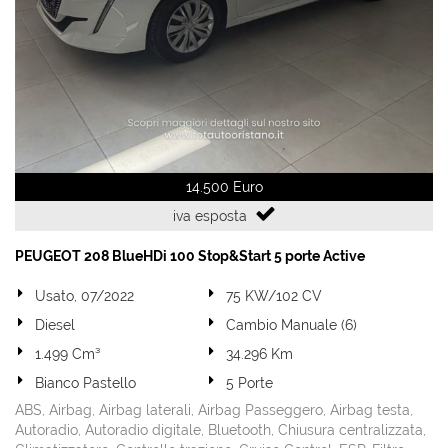
tta
i
mpre
Cookie necessari
litato
Cookie delle preferenze
14.500 Euro
Cookie per il miglioramento dell'esperienza utente
iva esposta
Cookie analitici
PEUGEOT 208 BlueHDi 100 Stop&Start 5 porte Active
Cookie di marketing
Usato, 07/2022
75 KW/102 CV
Diesel
Cambio Manuale (6)
1.499 Cm³
34.296 Km
Leggi
la
Bianco Pastello
5 Porte
cookie
ABS, Airbag, Airbag laterali, Airbag Passeggero, Airbag testa,
policy
Autoradio, Autoradio digitale, Bluetooth, Chiusura centralizzata,