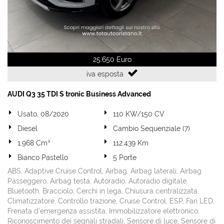
25.650 Euro
iva esposta
AUDI Q3 35 TDI S tronic Business Advanced
Usato, 08/2020
110 KW/150 CV
Diesel
Cambio Sequenziale (7)
1.968 Cm³
112.439 Km
Bianco Pastello
5 Porte
ABS, Adaptive Cruise Control, Airbag, Airbag laterali, Airbag
Passeggero, Airbag testa, Autoradio, Autoradio digitale,
Bluetooth, Bracciolo, Cerchi in lega, Chiusura centralizzata,
Climatizzatore, Controllo trazione, Cruise Control, ESP, Fari LED,
Frenata d'emergenza assistita, Immobilizzatore elettronico,
Riconoscimento dei segnali stradali, Sensore di luce, Sensore di