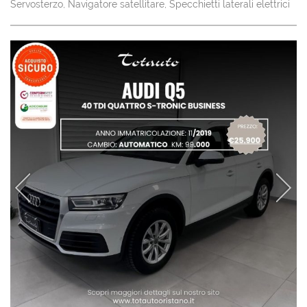
Servosterzo, Navigatore satellitare, Specchietti laterali elettrici