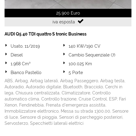
25.900 Euro
iva esposta
AUDI Q5 40 TDI quattro S tronic Business
Usato, 11/2019
140 KW/190 CV
Diesel
Cambio Sequenziale (7)
1.968 Cm³
100.025 Km
Bianco Pastello
5 Porte
ABS, Airbag, Airbag laterali, Airbag Passeggero, Airbag testa,
Autoradio, Autoradio digitale, Bluetooth, Bracciolo, Cerchi in
lega, Chiusura centralizzata, Climatizzatore, Controllo
automatico clima, Controllo trazione, Cruise Control, ESP, Fari
Xenon, Fendinebbia, Frenata d'emergenza assistita,
Immobilizzatore elettronico, Messa su strada 1300,00, Sensore
di luce, Sensore di pioggia, Sensori di parcheggio posteriori,
Servosterzo, Specchietti laterali elettrici