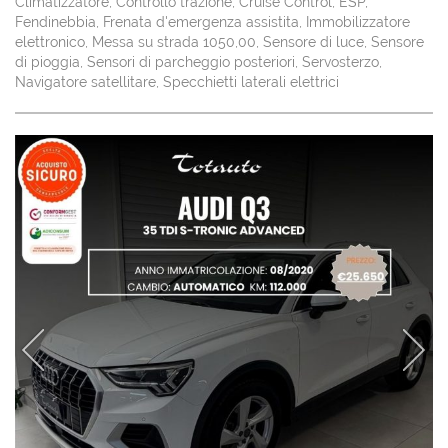
Climatizzatore, Controllo trazione, Cruise Control, ESP,
Salva
Fendinebbia, Frenata d'emergenza assistita, Immobilizzatore
le
elettronico, Messa su strada 1050,00, Sensore di luce, Sensore
impostazioni
di pioggia, Sensori di parcheggio posteriori, Servosterzo,
Navigatore satellitare, Specchietti laterali elettrici