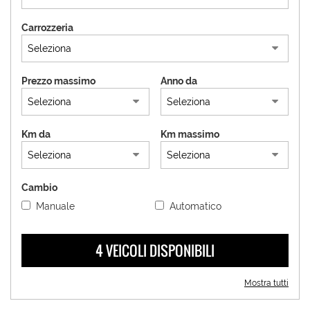
tracciamento
che
Carrozzeria
adottiamo
per
offrire
le
Prezzo massimo
Anno da
funzionalità
e
svolgere
le
Km da
Km massimo
attività
di
seguito
descritte.
Cambio
Per
Manuale
Automatico
ottenere
maggiori
informazioni
4 VEICOLI DISPONIBILI
sull'utilità
e
sul
Mostra tutti
funzionamento
di