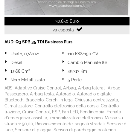
30.850 Euro
iva esposta
AUDI Q3 SPB 35 TDI Business Plus
Usato, 07/2021
110 KW/150 CV
Diesel
Cambio Manuale (6)
1.968 Cm³
49.313 Km
Nero Metallizzato
5 Porte
ABS, Adaptive Cruise Control, Airbag, Airbag laterali, Airbag
Passeggero, Airbag testa, Autoradio, Autoradio digitale,
Bluetooth, Bracciolo, Cerchi in lega, Chiusura centralizzata,
Climatizzatore, Controllo elettronico della corsia, Controllo
trazione, Cruise Control, ESP, Fari LED, Fendinebbia, Frenata
d'emergenza assistita, Immobilizzatore elettronico, Messa su
strada 1150,00, Riconoscimento dei segnali stradali, Sensore di
luce, Sensore di pioggia, Sensori di parcheggio posteriori,