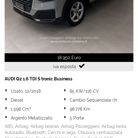
tta
i
mpre
Cookie necessari
litato
Cookie delle preferenze
18.950 Euro
Cookie per il miglioramento dell'esperienza utente
iva esposta
Cookie analitici
AUDI Q2 1.6 TDI S tronic Business
Cookie di marketing
Usato, 12/2018
85 KW/116 CV
Diesel
Cambio Sequenziale (7)
1.598 Cm³
98.778 Km
Leggi
la
Argento Metallizzato
5 Porte
cookie
ABS, Airbag, Airbag laterali, Airbag Passeggero, Airbag testa,
policy
Autoradio, Bluetooth, Cerchi in lega, Chiusura centralizzata,