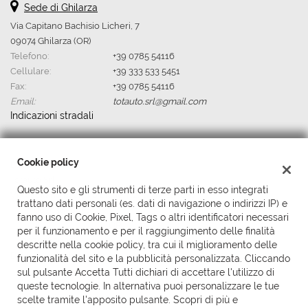
Sede di Ghilarza
Via Capitano Bachisio Licheri, 7
09074 Ghilarza (OR)
Telefono:
+39 0785 54116
Cellulare:
+39 333 533 5451
Fax:
+39 0785 54116
Email:
totauto.srl@gmail.com
Indicazioni stradali
Cookie policy
Dati fiscali:
Totauto Srl
Questo sito e gli strumenti di terze parti in esso integrati
Via capitano bachisio Licheri ,2, Ghilarza (OR)
trattano dati personali (es. dati di navigazione o indirizzi IP) e
P.IVA:
00703850958
fanno uso di Cookie, Pixel, Tags o altri identificatori necessari
Registro delle imprese:
OR
per il funzionamento e per il raggiungimento delle finalità
N°
00703850958
descritte nella cookie policy, tra cui il miglioramento delle
Ditta individuale
funzionalità del sito e la pubblicità personalizzata. Cliccando
sul pulsante Accetta Tutti dichiari di accettare l'utilizzo di
queste tecnologie. In alternativa puoi personalizzare le tue
scelte tramite l'apposito pulsante. Scopri di più e