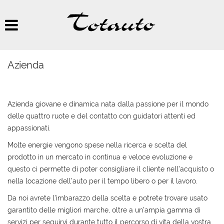
HOME
Le
tue
preferenze
LISTA VEICOLI
di
consenso
Azienda
AUTONOLEGGIO
Il
seguente
pannello
ACQUISTIAMO USATO
Azienda giovane e dinamica nata dalla passione per il mondo
ti
delle quattro ruote e del contatto con guidatori attenti ed
consente
di
appassionati.
ASSISTENZA
esprimere
Molte energie vengono spese nella ricerca e scelta del
le
prodotto in un mercato in continua e veloce evoluzione e
tue
CONTATTI
preferenze
questo ci permette di poter consigliare il cliente nell’acquisto o
di
nella locazione dell’auto per il tempo libero o per il lavoro.
consenso
NEWS
alle
Da noi avrete l’imbarazzo della scelta e potrete trovare usato
tecnologie
garantito delle migliori marche, oltre a un’ampia gamma di
di
servizi per seguirvi durante tutto il percorso di vita della vostra