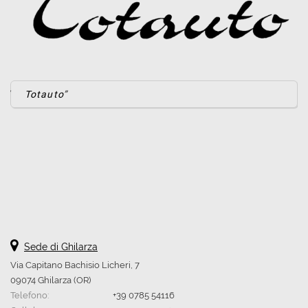
questi
strumenti
di
tracciamento
si
rimanda
Totauto
alla
cookie
policy.
Puoi
rivedere
e
modificare
le
tue
scelte
in
qualsiasi
Sede di Ghilarza
momento.
Via Capitano Bachisio Licheri, 7
09074 Ghilarza (OR)
Telefono:
+39 0785 54116