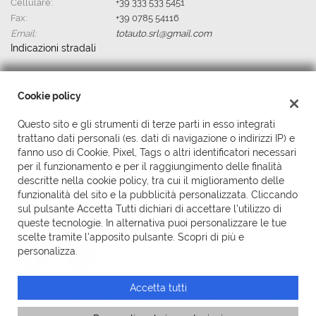
tta
Cellulare:
+39 333 533 5451
i
Fax:
+39 0785 54116
Email:
totauto.srl@gmail.com
Indicazioni stradali
mpre
Cookie necessari
litato
Cookie policy
Dati fiscali:
Cookie delle preferenze
Totauto Srl
Questo sito e gli strumenti di terze parti in esso integrati
Via capitano bachisio Licheri ,2, Ghilarza (OR)
trattano dati personali (es. dati di navigazione o indirizzi IP) e
Cookie per il miglioramento dell'esperienza utente
P.IVA:
00703850958
fanno uso di Cookie, Pixel, Tags o altri identificatori necessari
Registro delle imprese:
OR
per il funzionamento e per il raggiungimento delle finalità
Cookie analitici
N°
00703850958
descritte nella cookie policy, tra cui il miglioramento delle
Ditta individuale
funzionalità del sito e la pubblicità personalizzata. Cliccando
Cookie di marketing
sul pulsante Accetta Tutti dichiari di accettare l'utilizzo di
queste tecnologie. In alternativa puoi personalizzare le tue
scelte tramite l'apposito pulsante. Scopri di più e
personalizza.
Leggi
la
cookie
Accetta tutti
policy
Copyright © 2026 GestionaleAuto.com S.r.l., Tutti i diritti riservati
-
Leggi l'informativa sulla privacy
-
Cookie Policy